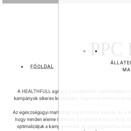
PPC
ÁLLATE
FŐOLDAL
MA
A HEALTHFULL agency a szektorában egyedülállóan az e
kampányok sikeres kezelésére. Átgondolt hirdetési strat
Az egészségügyi marketing folyamatosan fejlődik, és a di
hogy minden eleme mérhető. Ez lehetővé teszi, hogy a
optimalizáljuk a kampányainkat és tanulságokat levonva