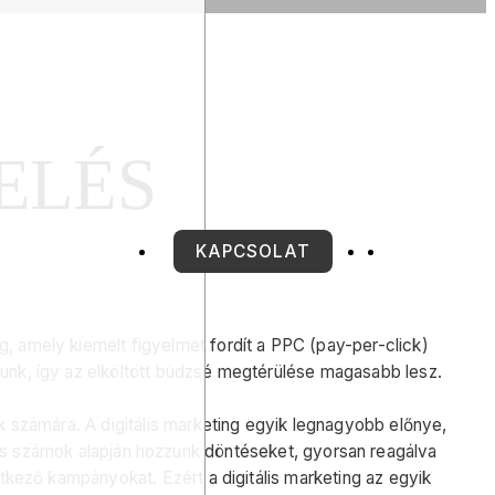
ELÉS
KAPCSOLAT
 amely kiemelt figyelmet fordít a PPC (pay-per-click)
tunk, így az elköltött büdzsé megtérülése magasabb lesz.
k számára. A digitális marketing egyik legnagyobb előnye,
s számok alapján hozzunk döntéseket, gyorsan reagálva
tkező kampányokat. Ezért a digitális marketing az egyik