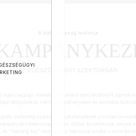
A hatékonyság motorja
 KAMPÁNYKEZ
GÉSZSÉGÜGYI
AZ EGÉSZSÉGÜGYI SZEKTORBAN
RKETING
gészségügyi marketing területére specializálódott ügynökség,
égiát dolgozunk ki, mérhető eredményeket és riportokat biztosí
gitális marketing eszközei nélkülözhetetlenek a modern praxiso
 kampányok hatékonyságát valós időben követhessük, tények é
, ún. “learning-log”-okat alkotva fejlesszük tovább a soron köve