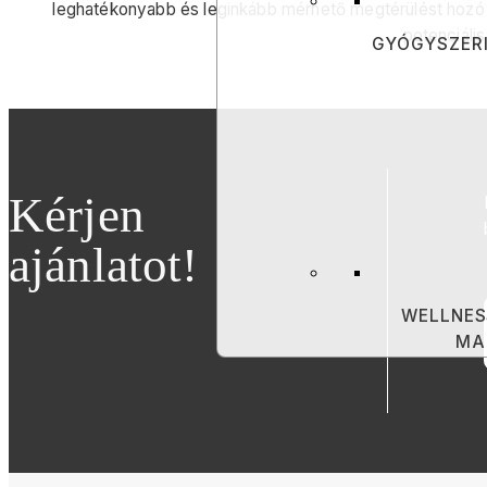
leghatékonyabb és leginkább mérhető megtérülést hozó k
potenciáli
GYÓGYSZERI
Kérjen
ajánlatot!
WELLNES
MA