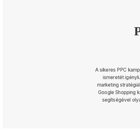
A sikeres PPC kampá
ismeretét igényl
marketing stratégi
Google Shopping ka
segítségével olya