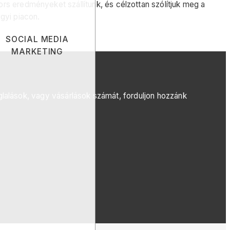
s eredményeket szállítunk, és célzottan szólítjuk meg a
gyi piacon.
SOCIAL MEDIA
MARKETING
oglalások, vagy vásárlások számát, forduljon hozzánk