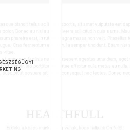
tesque blandit tellus ac libero lobortis, sit amet vulputate est
s dolor. Donec eu nisl eu orci viverra sollicitudin quis a urna
 ipsum pharetra erat, in rutrum magna massa non velit. Phasellus
augue. Cras fermentum erat id nulla semper tincidunt. Etiam nisi s
s vitae.
us turpis, nec facilisis neque. Praesent egestas urna diam, eget
GÉSZSÉGÜGYI
d, sapien leo porttitor leo, vitae efficitur nulla metus eu nulla. 
RKETING
a, suscipit ut posuere sit amet, consequat nec lectus. Donec ne
HEALTHFULL
Érdekli a közös munka? Alig várjuk, hogy halljunk Ön felől!