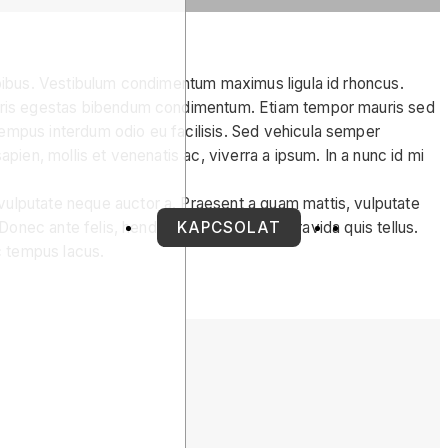
 dapibus. Vestibulum condimentum maximus ligula id rhoncus.
. Mauris egestas bibendum condimentum. Etiam tempor mauris sed
 tempus interdum odio eu facilisis. Sed vehicula semper
apien, mollis et venenatis ac, viverra a ipsum. In a nunc id mi
 vulputate neque auctor a. Praesent a quam mattis, vulputate
Donec ante felis, hendrerit in ornare nec, gravida quis tellus.
KAPCSOLAT
c tempus lacus.