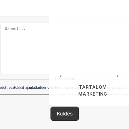
Adatvédelem
TARTALOM
dott adatokkal ajánlatküldés céljából megkeressenek. Elolvastam és elfogadom
MARKETING