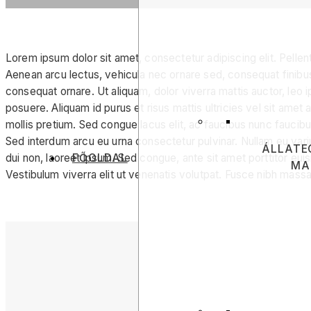
Lorem ipsum dolor sit amet, consectetur adipiscing elit. Pellen
Aenean arcu lectus, vehicula nec ornare sed, consequat finibu
consequat ornare. Ut aliquam, dolor viverra mattis auctor, leo
posuere. Aliquam id purus et risus mattis ultricies vel sit amet 
mollis pretium. Sed congue lacus elit, ac faucibus nunc faucibu
Sed interdum arcu eu urna consectetur pulvinar. Nullam eu vari
ÁLLATE
dui non, laoreet ipsum. Sed congue, ante sit amet porttitor euismo
FŐOLDAL
MA
Vestibulum viverra elit ut venenatis volutpat. Fusce nibh mass