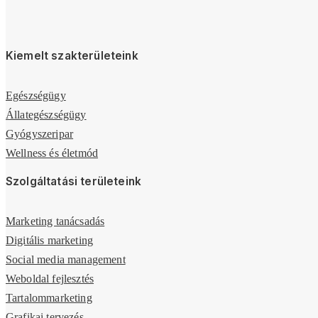
Kiemelt szakterületeink
Egészségügy
Állategészségügy
Gyógyszeripar
Wellness és életmód
Szolgáltatási területeink
Marketing tanácsadás
Digitális marketing
Social media management
Weboldal fejlesztés
Tartalommarketing
Grafikai tervezés