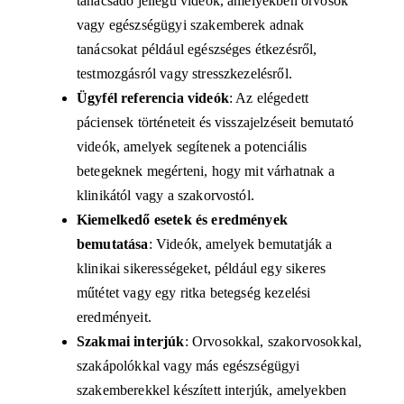
tanácsadó jellegű videók, amelyekben orvosok
vagy egészségügyi szakemberek adnak
tanácsokat például egészséges étkezésről,
testmozgásról vagy stresszkezelésről.
Ügyfél referencia videók
:
Az elégedett
páciensek történeteit és visszajelzéseit bemutató
videók, amelyek segítenek a potenciális
betegeknek megérteni, hogy mit várhatnak a
klinikától vagy a szakorvostól.
Kiemelkedő esetek és eredmények
bemutatása
:
Videók, amelyek bemutatják a
klinikai sikerességeket, például egy sikeres
műtétet vagy egy ritka betegség kezelési
eredményeit.
Szakmai interjúk
:
Orvosokkal, szakorvosokkal,
szakápolókkal vagy más egészségügyi
szakemberekkel készített interjúk, amelyekben