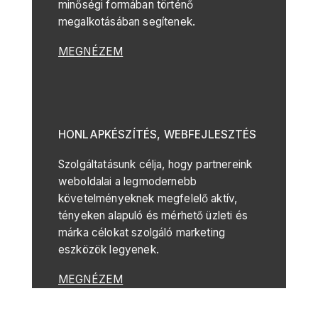
minőségi formában történő
megalkotásában segítenek.
MEGNÉZEM
HONLAPKÉSZÍTÉS, WEBFEJLESZTÉS
Szolgáltatásunk célja, hogy partnereink
weboldalai a legmodernebb
követelményeknek megfelelő aktív,
tényeken alapuló és mérhető üzleti és
márka célokat szolgáló marketing
eszközök legyenek.
MEGNÉZEM