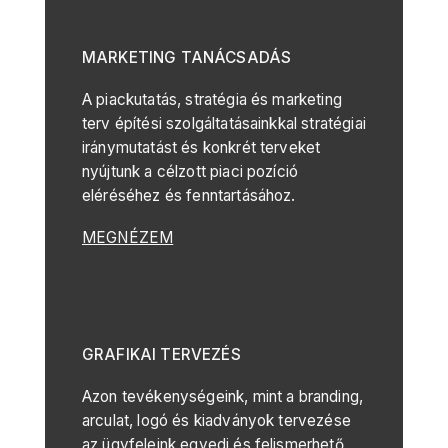
MARKETING TANÁCSADÁS
A piackutatás, stratégia és marketing
terv építési szolgáltatásainkkal stratégiai
iránymutatást és konkrét terveket
nyújtunk a célzott piaci pozíció
eléréséhez és fenntartásához.
MEGNÉZEM
GRAFIKAI TERVEZÉS
Azon tevékenységeink, mint a branding,
arculat, logó és kiadványok tervezése
az ügyfeleink egyedi és felismerhető