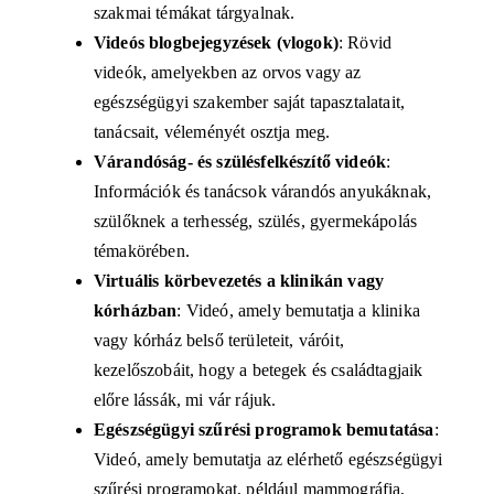
szakmai témákat tárgyalnak.
Videós blogbejegyzések (vlogok)
:
Rövid
videók, amelyekben az orvos vagy az
egészségügyi szakember saját tapasztalatait,
tanácsait, véleményét osztja meg.
Várandóság- és szülésfelkészítő videók
:
Információk és tanácsok várandós anyukáknak,
szülőknek a terhesség, szülés, gyermekápolás
témakörében.
Virtuális körbevezetés a klinikán vagy
kórházban
:
Videó, amely bemutatja a klinika
vagy kórház belső területeit, váróit,
kezelőszobáit, hogy a betegek és családtagjaik
előre lássák, mi vár rájuk.
Egészségügyi szűrési programok bemutatása
:
Videó, amely bemutatja az elérhető egészségügyi
szűrési programokat, például mammográfia,