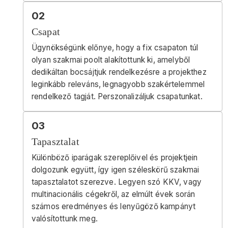
02
Csapat
Ügynökségünk előnye, hogy a fix csapaton túl
olyan szakmai poolt alakítottunk ki, amelyből
dedikáltan bocsájtjuk rendelkezésre a projekthez
leginkább releváns, legnagyobb szakértelemmel
rendelkező tagját. Perszonalizáljuk csapatunkat.
03
Tapasztalat
Különböző iparágak szereplőivel és projektjein
dolgozunk együtt, így igen széleskörű szakmai
tapasztalatot szerezve. Legyen szó KKV, vagy
multinacionális cégekről, az elmúlt évek során
számos eredményes és lenyűgöző kampányt
valósítottunk meg.