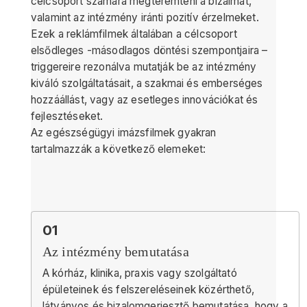
célcsoport számára megteremteni a bizalmat,
valamint az intézmény iránti pozitív érzelmeket.
Ezek a reklámfilmek általában a célcsoport
elsődleges -másodlagos döntési szempontjaira –
triggereire rezonálva mutatják be az intézmény
kiváló szolgáltatásait, a szakmai és emberséges
hozzáállást, vagy az esetleges innovációkat és
fejlesztéseket.
Az egészségügyi imázsfilmek gyakran
tartalmazzák a következő elemeket:
01
Az intézmény bemutatása
A kórház, klinika, praxis vagy szolgáltató
épületeinek és felszereléseinek közérthető,
látványos és bizalomgerjesztő bemutatása, hogy a