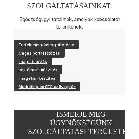
SZOLGÁLTATÁSAINKAT.
Egészségügyi tartalmak, amelyek kapcsolatot
teremtenek.
Tartalommarketing stratégia
Céges portréfotózás
Image fotózás
Reklámfilm készítés
Imagefilm készítés
Marketing és SEO szövegírás
ISMERJE MEG
ÜGYNÖKSÉGÜNK
SZOLGÁLTATÁSI TERÜLETEIT